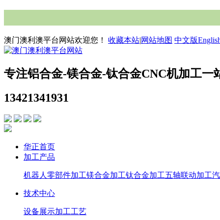
澳门澳利澳平台网站欢迎您！
收藏本站
|
网站地图
中文版
Englis
专注铝合金-镁合金-钛合金CNC机加工一
13421341931
华正首页
加工产品
机器人零部件加工
镁合金加工
钛合金加工
五轴联动加工
汽
技术中心
设备展示
加工工艺