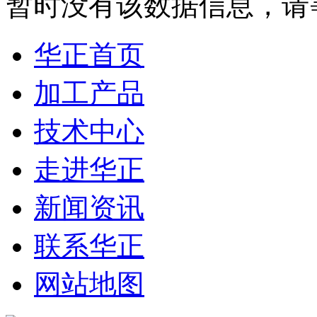
暂时没有该数据信息，请等
华正首页
加工产品
技术中心
走进华正
新闻资讯
联系华正
网站地图