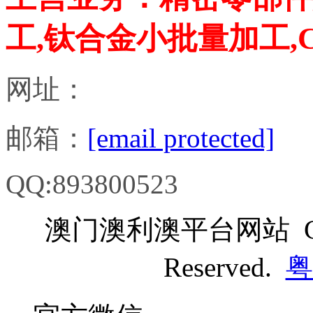
工,钛合金小批量加工,
网址：
邮箱：
[email protected]
QQ:893800523
澳门澳利澳平台网站 Copyri
Reserved.
粤