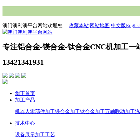
澳门澳利澳平台网站欢迎您！
收藏本站
|
网站地图
中文版
Englis
专注铝合金-镁合金-钛合金CNC机加工一
13421341931
华正首页
加工产品
机器人零部件加工
镁合金加工
钛合金加工
五轴联动加工
汽
技术中心
设备展示
加工工艺